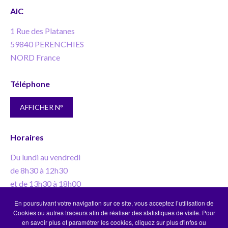
AIC
1 Rue des Platanes
59840 PERENCHIES
NORD France
Téléphone
AFFICHER N°
Horaires
Du lundi au vendredi
de 8h30 à 12h30
et de 13h30 à 18h00
En poursuivant votre navigation sur ce site, vous acceptez l’utilisation de
numéro d’agrément Police d'assurance : N°
Cookies ou autres traceurs afin de réaliser des statistiques de visite. Pour
en savoir plus et paramétrer les cookies, cliquez sur plus d'infos ou